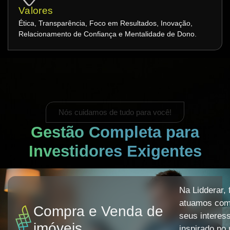
Valores
Ética, Transparência, Foco em Resultados, Inovação,
Relacionamento de Confiança e Mentalidade de Dono.
Nós cuidamos de tudo para você!
Gestão Completa para
Investidores Exigentes
Na Lidderar,
atuamos como
Compra e Venda de
seus interes
imóveis
inspirado no